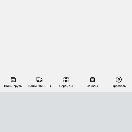
Ваши грузы
Ваши машины
Сервисы
Заказы
Профиль
АВТОМАТИЗАЦИЯ ПЕРЕВОЗОК
Площадки
Заказы
Торги
Тендеры
АТИ-Доки