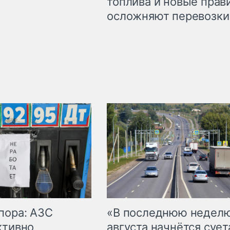
топлива и новые прав
осложняют перевозки
пора: АЗС
«В последнюю недел
ктивно
августа начнётся суета