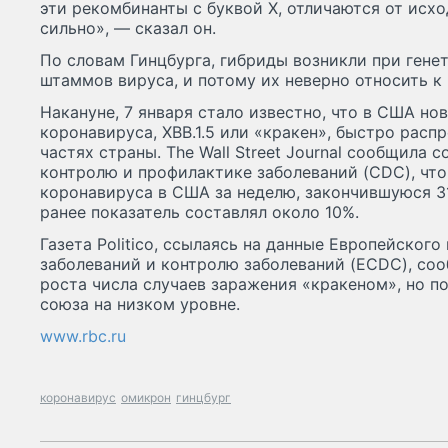
эти рекомбинанты с буквой Х, отличаются от исх
сильно», — сказал он.
По словам Гинцбурга, гибриды возникли при ген
штаммов вируса, и потому их неверно относить к
Накануне, 7 января стало известно, что в США н
коронавируса, XBB.1.5 или «кракен», быстро расп
частях страны. The Wall Street Journal сообщила 
контролю и профилактике заболеваний (CDC), что
коронавируса в США за неделю, закончившуюся 3
ранее показатель составлял около 10%.
Газета Politico, ссылаясь на данные Европейског
заболеваний и контролю заболеваний (ECDC), соо
роста числа случаев заражения «кракеном», но по
союза на низком уровне.
www.rbc.ru
коронавирус
омикрон
гинцбург