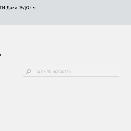
ТИ-Доки (ЭДО)
»