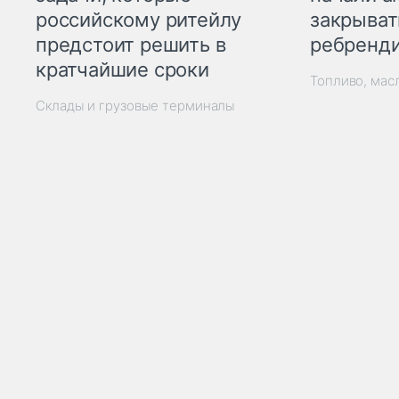
закрыват
российскому ритейлу
ребренд
предстоит решить в
кратчайшие сроки
Топливо, мас
Склады и грузовые терминалы