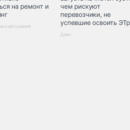
ься на ремонт и
чем рискуют
инг
перевозчики, не
успевшие освоить ЭТ
ла и автохимия
Дзен