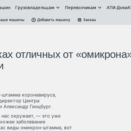
ашин
Грузовладельцам
Перевозчикам
АТИ-Доки
А
Ваши машины
Добавить машину
Заказы
ках отличных от «омикрона
и
н-штамма коронавируса,
 директор Центра
и Александр Гинцбург.
 нас окружает, — это уже
схожее заболевание
ас виды омикрон-штамма, вот