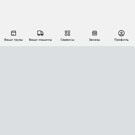
Ваши грузы
Ваши машины
Сервисы
Заказы
Профиль
АВТОМАТИЗАЦИЯ ПЕРЕВОЗОК
Площадки
Заказы
Торги
Тендеры
АТИ-Доки
GPS-мониторинг
АТИ Мессенджер
Цепочки грузов
API ATI.SU
ПОЛЕЗНОЕ
Расчет расстояний
БЕЗОПАСНОСТЬ
Академия ATI.SU
ATI.SU о безопасности