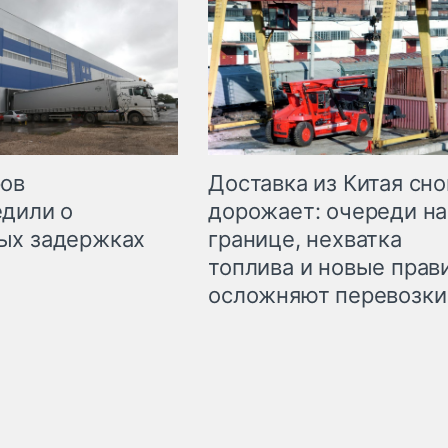
Доставка из Китая сно
ров
дорожает: очереди на
дили о
границе, нехватка
ых задержках
топлива и новые прав
осложняют перевозки