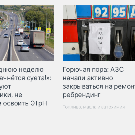
Горючая пора: АЗС
еднюю неделю
начали активно
ачнётся суета!»:
закрываться на ремон
куют
ребрендинг
ики, не
 освоить ЭТрН
Топливо, масла и автохимия