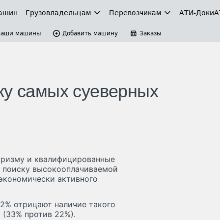
ашин
Грузовладельцам
Перевозчикам
АТИ-Доки
А
Ваши машины
Добавить машину
Заказы
ку самых суеверных
уризму и квалифицированные
о поиску высокооплачиваемой
 экономически активного
2% отрицают наличие такого
 (33% против 22%).