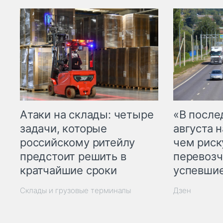
Атаки на склады: четыре
«В посл
задачи, которые
августа н
российскому ритейлу
чем рис
предстоит решить в
перевозч
кратчайшие сроки
успевшие
Склады и грузовые терминалы
Дзен