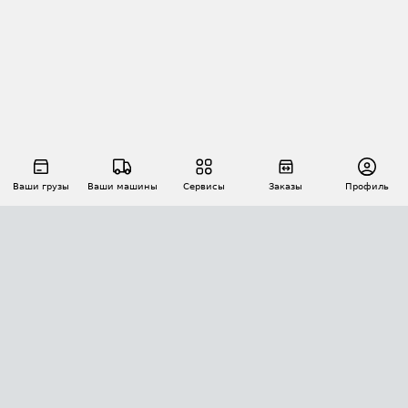
Ваши грузы
Ваши машины
Сервисы
Заказы
Профиль
АВТОМАТИЗАЦИЯ ПЕРЕВОЗОК
Площадки
Заказы
Торги
Тендеры
АТИ-Доки
GPS-мониторинг
АТИ Мессенджер
Цепочки грузов
API ATI.SU
ПОЛЕЗНОЕ