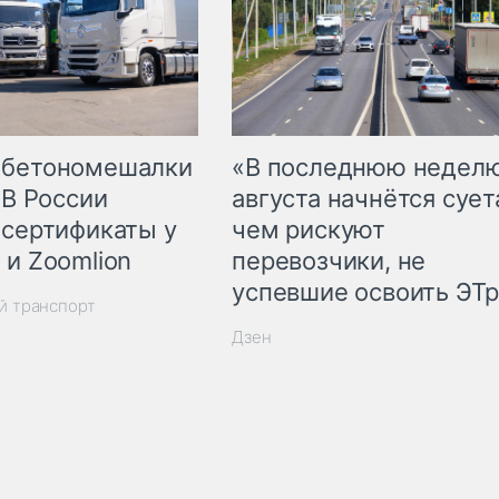
 бетономешалки
«В последнюю недел
 В России
августа начнётся суета
 сертификаты у
чем рискуют
 и Zoomlion
перевозчики, не
успевшие освоить ЭТ
й транспорт
Дзен