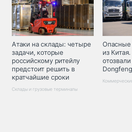
Опасные
Атаки на склады: четыре
из Китая.
задачи, которые
отозвали
российскому ритейлу
Dongfeng
предстоит решить в
кратчайшие сроки
Коммерчески
Склады и грузовые терминалы