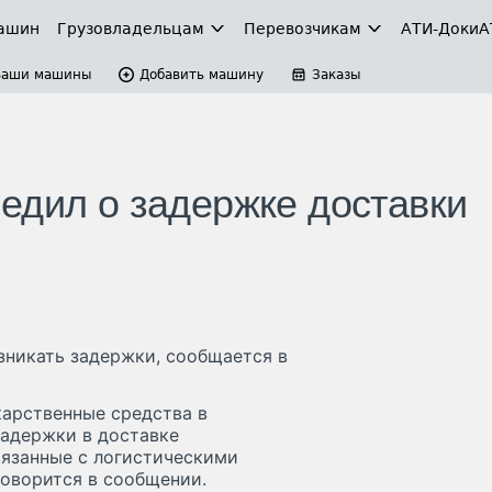
ашин
Грузовладельцам
Перевозчикам
АТИ-Доки
А
Ваши машины
Добавить машину
Заказы
едил о задержке доставки
озникать задержки, сообщается в
карственные средства в
адержки в доставке
вязанные с логистическими
оворится в сообщении.