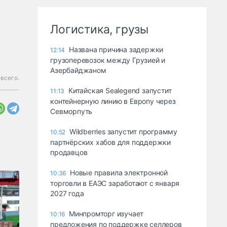
Логистика, грузы
Названа причина задержки
12:14
грузоперевозок между Грузией и
Азербайджаном
всего.
Китайская Sealegend запустит
11:13
контейнерную линию в Европу через
Севморпуть
Wildberries запустит программу
10:52
партнёрских хабов для поддержки
продавцов
Новые правила электронной
10:36
торговли в ЕАЭС заработают с января
2027 года
Минпромторг изучает
10:16
предложения по поддержке селлеров