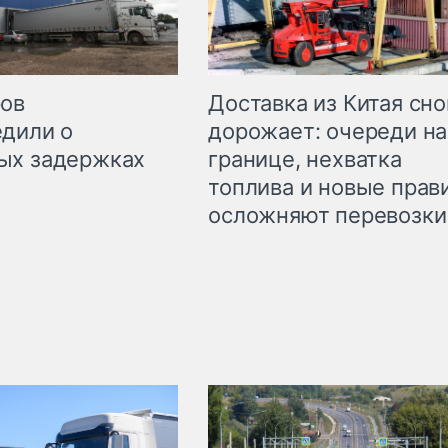
Доставка из Китая сно
ров
дорожает: очереди на
дили о
границе, нехватка
ых задержках
топлива и новые прав
осложняют перевозки