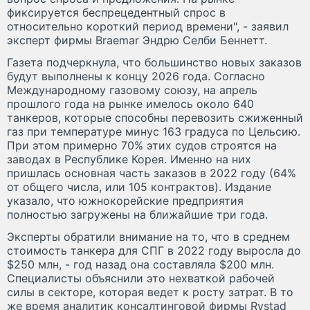
фиксируется беспрецедентный спрос в
относительно короткий период времени", - заявил
эксперт фирмы Braemar Эндрю Селби Беннетт.
Газета подчеркнула, что большинство новых заказов
будут выполнены к концу 2026 года. Согласно
Международному газовому союзу, на апрель
прошлого года на рынке имелось около 640
танкеров, которые способны перевозить сжиженный
газ при температуре минус 163 градуса по Цельсию.
При этом примерно 70% этих судов строятся на
заводах в Республике Корея. Именно на них
пришлась основная часть заказов в 2022 году (64%
от общего числа, или 105 контрактов). Издание
указало, что южнокорейские предприятия
полностью загружены на ближайшие три года.
Эксперты обратили внимание на то, что в среднем
стоимость танкера для СПГ в 2022 году выросла до
$250 млн, - год назад она составляла $200 млн.
Специалисты объяснили это нехваткой рабочей
силы в секторе, которая ведет к росту затрат. В то
же время аналитик консалтинговой фирмы Rystad