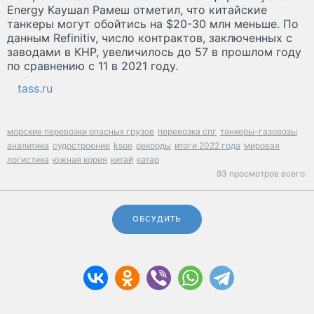
Energy Каушал Рамеш отметил, что китайские
танкеры могут обойтись на $20-30 млн меньше. По
данным Refinitiv, число контрактов, заключенных с
заводами в КНР, увеличилось до 57 в прошлом году
по сравнению с 11 в 2021 году.
tass.ru
морские перевозки опасных грузов
перевозка спг
танкеры-газовозы
аналитика
судостроение
ksoe
рекорды
итоги 2022 года
мировая
логистика
южная корея
китай
катар
93 просмотров всего.
ОБСУДИТЬ