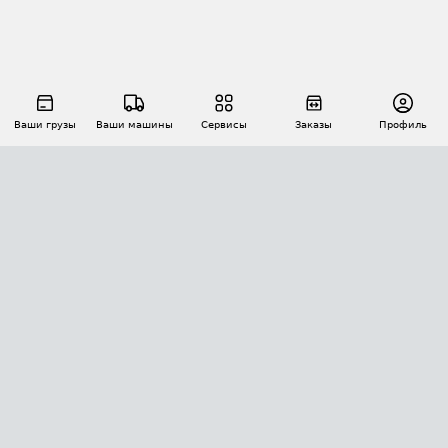
Ваши грузы
Ваши машины
Сервисы
Заказы
Профиль
АВТОМАТИЗАЦИЯ ПЕРЕВОЗОК
Площадки
Заказы
Торги
Тендеры
АТИ-Доки
GPS-мониторинг
АТИ Мессенджер
Цепочки грузов
API ATI.SU
ПОЛЕЗНОЕ
Расчет расстояний
БЕЗОПАСНОСТЬ
Академия ATI.SU
ATI.SU о безопасности
Звезды ATI.SU на вашем сайте