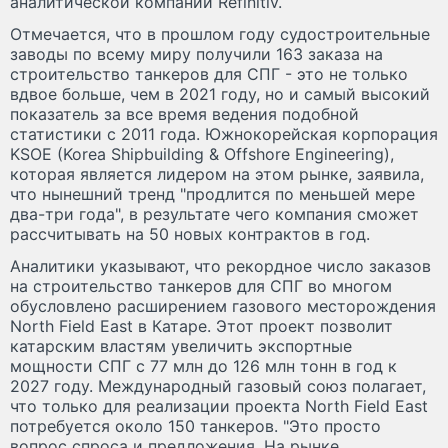
аналитической компании Refinitiv.
Отмечается, что в прошлом году судостроительные
заводы по всему миру получили 163 заказа на
строительство танкеров для СПГ - это не только
вдвое больше, чем в 2021 году, но и самый высокий
показатель за все время ведения подобной
статистики с 2011 года. Южнокорейская корпорация
KSOE (Korea Shipbuilding & Offshore Engineering),
которая является лидером на этом рынке, заявила,
что нынешний тренд "продлится по меньшей мере
два-три года", в результате чего компания сможет
рассчитывать на 50 новых контрактов в год.
Аналитики указывают, что рекордное число заказов
на строительство танкеров для СПГ во многом
обусловлено расширением газового месторождения
North Field East в Катаре. Этот проект позволит
катарским властям увеличить экспортные
мощности СПГ с 77 млн до 126 млн тонн в год к
2027 году. Международный газовый союз полагает,
что только для реализации проекта North Field East
потребуется около 150 танкеров. "Это просто
вопрос спроса и предложения. На рынке