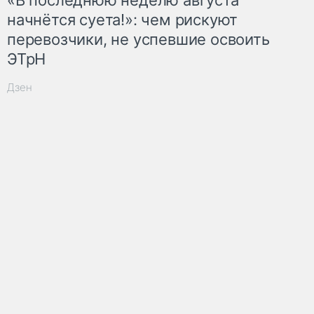
начнётся суета!»: чем рискуют
перевозчики, не успевшие освоить
ЭТрН
Дзен