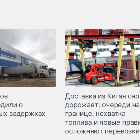
Доставка из Китая сно
ров
дорожает: очереди на
дили о
границе, нехватка
ых задержках
топлива и новые прав
осложняют перевозки