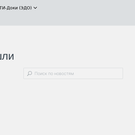
ТИ-Доки (ЭДО)
шли