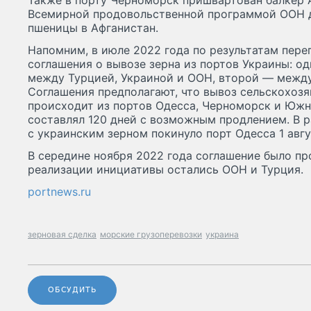
Также в порту Черноморск пришвартован балкер A
Всемирной продовольственной программой ООН д
пшеницы в Афганистан.
Напомним, в июле 2022 года по результатам пере
соглашения о вывозе зерна из портов Украины: о
между Турцией, Украиной и ООН, второй — между
Соглашения предполагают, что вывоз сельскохоз
происходит из портов Одесса, Черноморск и Южн
составлял 120 дней с возможным продлением. В р
с украинским зерном покинуло порт Одесса 1 авгу
В середине ноября 2022 года соглашение было пр
реализации инициативы остались ООН и Турция.
portnews.ru
зерновая сделка
морские грузоперевозки
украина
ОБСУДИТЬ