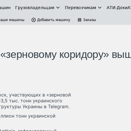
ашин
Грузовладельцам
Перевозчикам
АТИ-Доки
А
Ваши машины
Добавить машину
Заказы
о «зерновому коридору» вы
ск, участвующих в «зерновой
13,5 тыс. тонн украинского
руктуры Украины в Telegram.
иллион тонн украинской