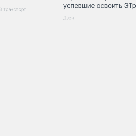
успевшие освоить ЭТ
й транспорт
Дзен