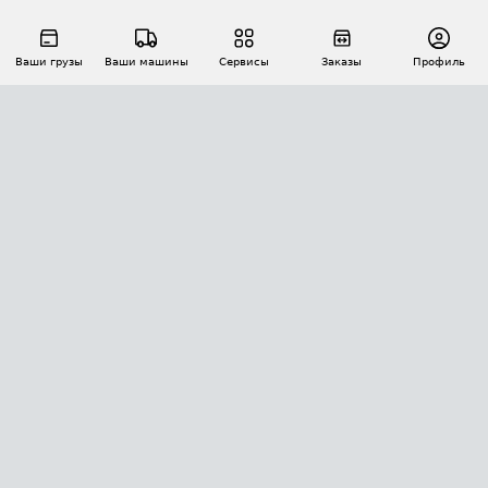
Ваши грузы
Ваши машины
Сервисы
Заказы
Профиль
АВТОМАТИЗАЦИЯ ПЕРЕВОЗОК
Площадки
Заказы
Торги
Тендеры
АТИ-Доки
GPS-мониторинг
АТИ Мессенджер
Цепочки грузов
API ATI.SU
ПОЛЕЗНОЕ
Расчет расстояний
БЕЗОПАСНОСТЬ
Академия ATI.SU
ATI.SU о безопасности
Звезды ATI.SU на вашем сайте
КОНТАКТЫ И ТАРИФЫ
Памятка по проверке контрагентов
Индекс ATI.SU FTL РФ
О системе ATI.SU
Светофор+
Средние ставки
ИНФОРМАЦИЯ
Контактная информация