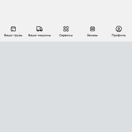
Ваши грузы
Ваши машины
Сервисы
Заказы
Профиль
АВТОМАТИЗАЦИЯ ПЕРЕВОЗОК
Площадки
Заказы
Торги
Тендеры
АТИ-Доки
GPS-мониторинг
АТИ Мессенджер
Цепочки грузов
API ATI.SU
ПОЛЕЗНОЕ
Расчет расстояний
БЕЗОПАСНОСТЬ
Академия ATI.SU
ATI.SU о безопасности
Звезды ATI.SU на вашем сайте