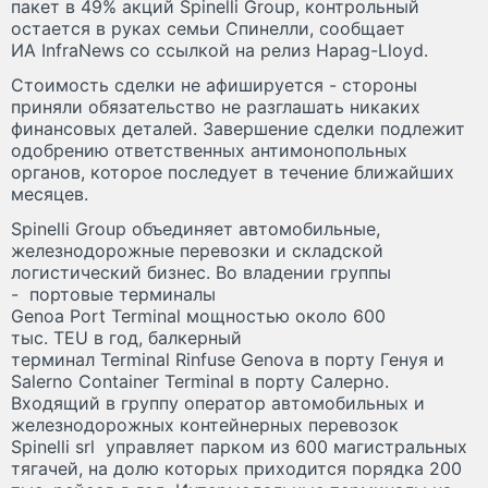
пакет в 49% акций Spinelli Group, контрольный
остается в руках семьи Спинелли, сообщает
ИА InfraNews со ссылкой на релиз Hapag-Lloyd.
Стоимость сделки не афишируется - стороны
приняли обязательство не разглашать никаких
финансовых деталей. Завершение сделки подлежит
одобрению ответственных антимонопольных
органов, которое последует в течение ближайших
месяцев.
Spinelli Group объединяет автомобильные,
железнодорожные перевозки и складской
логистический бизнес. Во владении группы
- портовые терминалы
Genoa Port Terminal мощностью около 600
тыс. TEU в год, балкерный
терминал Terminal Rinfuse Genova в порту Генуя и
Salerno Container Terminal в порту Салерно.
Входящий в группу оператор автомобильных и
железнодорожных контейнерных перевозок
Spinelli srl управляет парком из 600 магистральных
тягачей, на долю которых приходится порядка 200