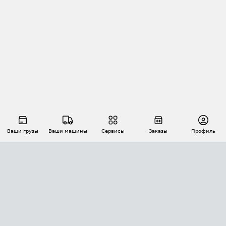
Ваши грузы
Ваши машины
Сервисы
Заказы
Профиль
АВТОМАТИЗАЦИЯ ПЕРЕВОЗОК
Площадки
Заказы
Торги
Тендеры
АТИ-Доки
GPS-мониторинг
АТИ Мессенджер
Цепочки грузов
API ATI.SU