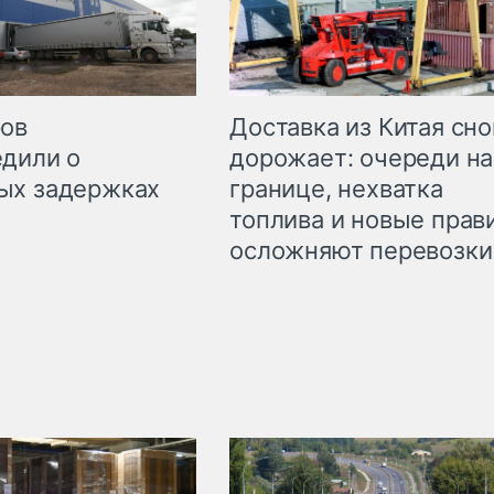
Доставка из Китая сно
ров
дорожает: очереди на
дили о
границе, нехватка
ых задержках
топлива и новые прав
осложняют перевозки