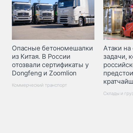
Опасные бетономешалки
Атаки на
из Китая. В России
задачи, 
отозвали сертификаты у
российск
Dongfeng и Zoomlion
предстои
кратчайш
Коммерческий транспорт
Склады и гру