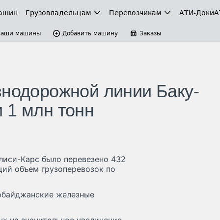
ашин
Грузовладельцам
Перевозчикам
АТИ-Доки
А
Ваши машины
Добавить машину
Заказы
знодорожной линии Баку-
 1 млн тонн
лиси-Карс было перевезено 432
бщий объем грузоперевозок по
ербайджанские железные