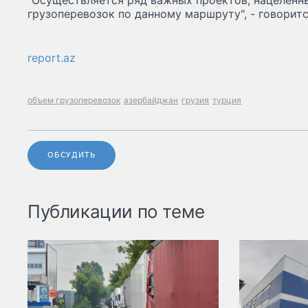
"Осуществляется ряд важных проектов, нацеленны
грузоперевозок по данному маршруту", - говоритс
report.az
объем грузоперевозок
азербайджан
грузия
турция
ОБСУДИТЬ
Публикации по теме