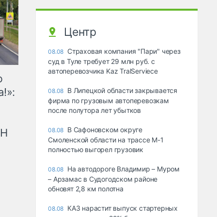
Центр
Страховая компания "Пари" через
08.08
суд в Туле требует 29 млн руб. с
автоперевозчика Kaz TralServiece
ю
!»:
В Липецкой области закрывается
08.08
фирма по грузовым автоперевозкам
после полутора лет убытков
В Сафоновском округе
рН
08.08
Смоленской области на трассе М-1
полностью выгорел грузовик
На автодороге Владимир – Муром
08.08
– Арзамас в Судогодском районе
обновят 2,8 км полотна
КАЗ нарастит выпуск стартерных
08.08