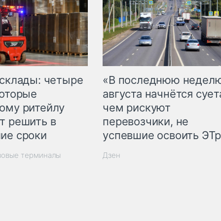
 склады: четыре
«В последнюю недел
которые
августа начнётся суета
ому ритейлу
чем рискуют
т решить в
перевозчики, не
ие сроки
успевшие освоить ЭТ
зовые терминалы
Дзен