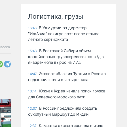
Логистика, грузы
В Удмуртии гендиректор
16:48
"ИжАвиа" покинул пост после отзыва
летного сертификата
всего.
В Восточной Сибири объем
15:43
контейнерных грузоперевозок по ж/д в
январе-июле вырос на 7,7%
Экспорт яблок из Турции в Россию
14:47
подскочил почти в четыре раза
Южная Корея начала поиск грузов
13:14
для Северного морского пути
В России предложили создать
13:07
сухопутный маршрут до Индии
Камчатка экспортировала в июле
12:37