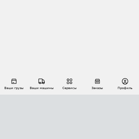
Ваши грузы
Ваши машины
Сервисы
Заказы
Профиль
АВТОМАТИЗАЦИЯ ПЕРЕВОЗОК
Площадки
Заказы
Торги
Тендеры
АТИ-Доки