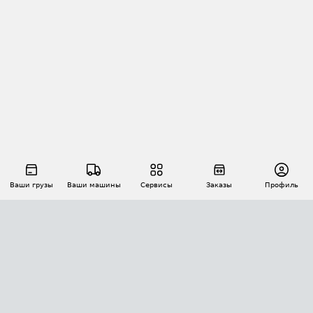
Ваши грузы
Ваши машины
Сервисы
Заказы
Профиль
АВТОМАТИЗАЦИЯ ПЕРЕВОЗОК
Площадки
Заказы
Торги
Тендеры
АТИ-Доки
GPS-мониторинг
АТИ Мессенджер
Цепочки грузов