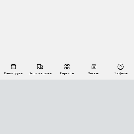
Ваши грузы
Ваши машины
Сервисы
Заказы
Профиль
АВТОМАТИЗАЦИЯ ПЕРЕВОЗОК
Площадки
Заказы
Торги
Тендеры
АТИ-Доки
GPS-мониторинг
АТИ Мессенджер
Цепочки грузов
API ATI.SU