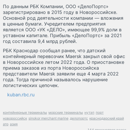
По данным РБК Компании, ООО «ДелоПортс»
зарегистрировано в 2015 году в Новороссийске.
Основной род деятельности компании — вложения
в ценные бумаги. Учредителем предприятия
является ООО «УК «ДЕЛО», имеющее 99,9% доли в
уставном капитале. Прибыль «ДелоПортс» за 2021
год составила 9,4 млрд рублей.
РБК Краснодар сообщал ранее, что датский
контейнерный перевозчик Maersk закрыл свой офис
в Новороссийске летом 2022 года. О приостановке
приема заказов из порта Новороссийска
представители Maersk заявили еще 4 марта 2022
года. Тогда причиной называлось нарушение
логистических цепочек.
kuban.rbc.ru
контейнерные терминалы
морские терминалы
нутэп
порт
новороссийск
sinokor merchant marine
делопортс
краснодарский край
атр
азия
144 просмотров всего.