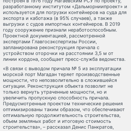
построен в 1976 году Нагаевским РСУ по проекту,
разработанному институтом «Дальморниипроект» и
используется для погрузки контейнеров на суда для
экспорта и каботажа (в 95% случаев), а также
выгрузки с судов импортных контейнеров. В 2019
году сооружение признали неработоспособным.
Проектной документацией, рассмотренной
экспертами Главгосэкспертизы России,
запланирована реконструкция причала с
устройством оторочки на расстоянии 3,5 м от
линии кордона, сообщает пресс-служба ведомства.
«В связи с выводом причала № 5 из эксплуатации
морской порт Магадан теряет производственные
мощности, что непозволительно в сложившейся
ситуации. Реконструкция объекта позволит не
только вернуть утраченные мощности, но и
увеличить пропускную способность причала.
Предусмотренные проектом технические решения
оптимизированы таким образом, что обеспечивают
оптимальную продолжительность строительства,
объем земляных работ и итоговую стоимость
строительства», – рассказал Денис Панкратов,