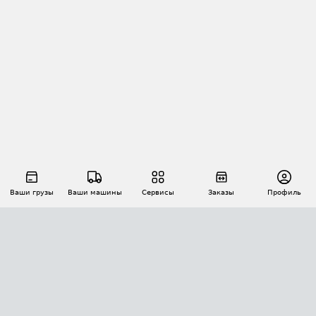
Ваши грузы
Ваши машины
Сервисы
Заказы
Профиль
АВТОМАТИЗАЦИЯ ПЕРЕВОЗОК
Площадки
Заказы
Торги
Тендеры
АТИ-Доки
GPS-мониторинг
АТИ Мессенджер
Цепочки грузов