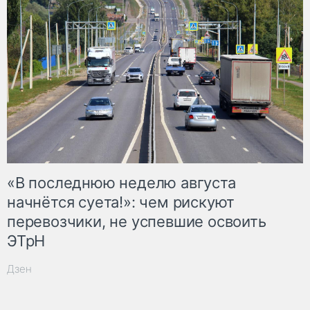
«В последнюю неделю августа
начнётся суета!»: чем рискуют
перевозчики, не успевшие освоить
ЭТрН
Дзен