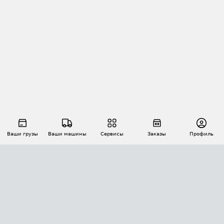
Ваши грузы
Ваши машины
Сервисы
Заказы
Профиль
АВТОМАТИЗАЦИЯ ПЕРЕВОЗОК
Площадки
Заказы
Торги
Тендеры
АТИ-Доки
GPS-мониторинг
АТИ Мессенджер
Цепочки грузов