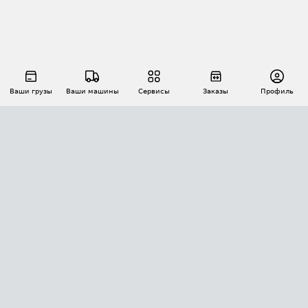
Ваши грузы
Ваши машины
Сервисы
Заказы
Профиль
АВТОМАТИЗАЦИЯ ПЕРЕВОЗОК
Площадки
Заказы
Торги
Тендеры
АТИ-Доки
GPS-мониторинг
АТИ Мессенджер
Цепочки грузов
API ATI.SU
ПОЛЕЗНОЕ
Расчет расстояний
БЕЗОПАСНОСТЬ
Академия ATI.SU
ATI.SU о безопасности