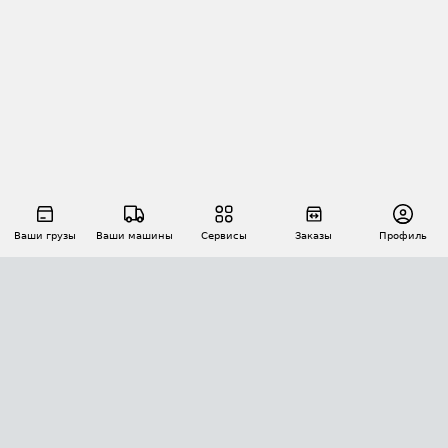
Ваши грузы
Ваши машины
Сервисы
Заказы
Профиль
АВТОМАТИЗАЦИЯ ПЕРЕВОЗОК
Площадки
Заказы
Торги
Тендеры
АТИ-Доки
GPS-мониторинг
АТИ Мессенджер
Цепочки грузов
API ATI.SU