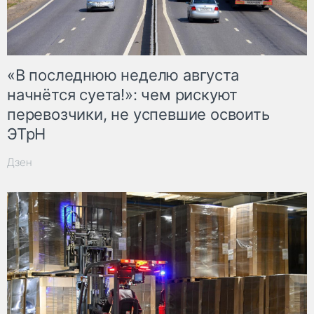
«В последнюю неделю августа
начнётся суета!»: чем рискуют
перевозчики, не успевшие освоить
ЭТрН
Дзен