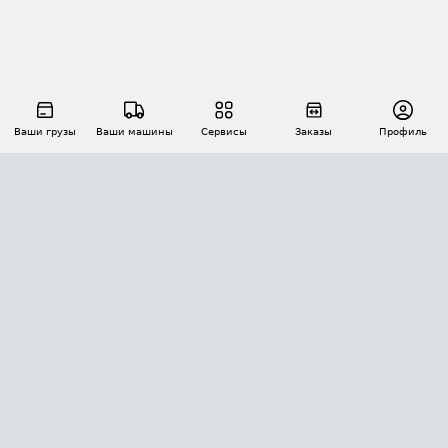
Ваши грузы
Ваши машины
Сервисы
Заказы
Профиль
АВТОМАТИЗАЦИЯ ПЕРЕВОЗОК
Площадки
Заказы
Торги
Тендеры
АТИ-Доки
GPS-мониторинг
АТИ Мессенджер
Цепочки грузов
API ATI.SU
ПОЛЕЗНОЕ
Расчет расстояний
БЕЗОПАСНОСТЬ
Академия ATI.SU
ATI.SU о безопасности