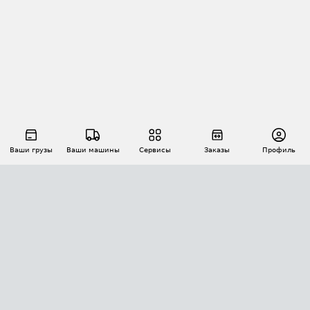
Ваши грузы
Ваши машины
Сервисы
Заказы
Профиль
АВТОМАТИЗАЦИЯ ПЕРЕВОЗОК
Площадки
Заказы
Торги
Тендеры
АТИ-Доки
GPS-мониторинг
АТИ Мессенджер
Цепочки грузов
API ATI.SU