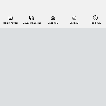
Ваши грузы
Ваши машины
Сервисы
Заказы
Профиль
АВТОМАТИЗАЦИЯ ПЕРЕВОЗОК
Площадки
Заказы
Торги
Тендеры
АТИ-Доки
GPS-мониторинг
АТИ Мессенджер
Цепочки грузов
API ATI.SU
ПОЛЕЗНОЕ
Расчет расстояний
БЕЗОПАСНОСТЬ
Академия ATI.SU
ATI.SU о безопасности
Звезды ATI.SU на вашем сайте
КОНТАКТЫ И ТАРИФЫ
Памятка по проверке контрагентов
Индекс ATI.SU FTL РФ