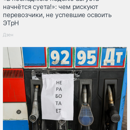
начнётся суета!»: чем рискуют
перевозчики, не успевшие освоить
ЭТрН
Дзен