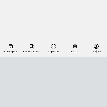
Ваши грузы
Ваши машины
Сервисы
Заказы
Профиль
АВТОМАТИЗАЦИЯ ПЕРЕВОЗОК
Площадки
Заказы
Торги
Тендеры
АТИ-Доки
GPS-мониторинг
АТИ Мессенджер
Цепочки грузов
API ATI.SU