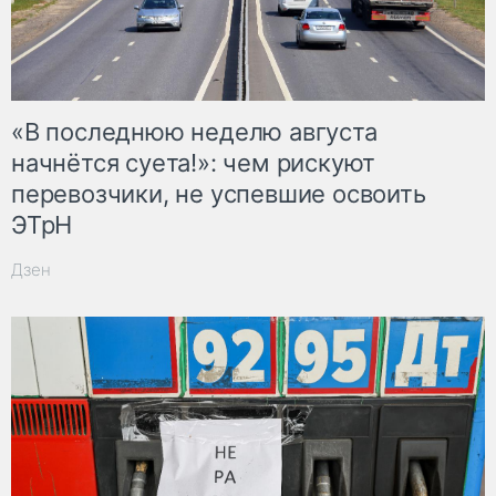
«В последнюю неделю августа
начнётся суета!»: чем рискуют
перевозчики, не успевшие освоить
ЭТрН
Дзен