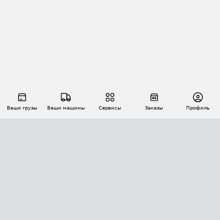
Ваши грузы
Ваши машины
Сервисы
Заказы
Профиль
АВТОМАТИЗАЦИЯ ПЕРЕВОЗОК
Площадки
Заказы
Торги
Тендеры
АТИ-Доки
GPS-мониторинг
АТИ Мессенджер
Цепочки грузов
API ATI.SU