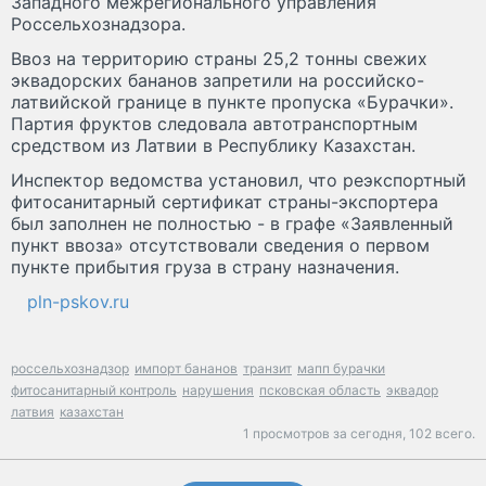
Западного межрегионального управления
Россельхознадзора.
Ввоз на территорию страны 25,2 тонны свежих
эквадорских бананов запретили на российско-
латвийской границе в пункте пропуска «Бурачки».
Партия фруктов следовала автотранспортным
средством из Латвии в Республику Казахстан.
Инспектор ведомства установил, что реэкспортный
фитосанитарный сертификат страны-экспортера
был заполнен не полностью - в графе «Заявленный
пункт ввоза» отсутствовали сведения о первом
пункте прибытия груза в страну назначения.
pln-pskov.ru
россельхознадзор
импорт бананов
транзит
мапп бурачки
фитосанитарный контроль
нарушения
псковская область
эквадор
латвия
казахстан
1 просмотров за сегодня,
102 всего.