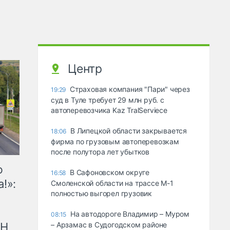
Центр
Страховая компания "Пари" через
19:29
суд в Туле требует 29 млн руб. с
автоперевозчика Kaz TralServiece
В Липецкой области закрывается
18:06
фирма по грузовым автоперевозкам
после полутора лет убытков
ю
В Сафоновском округе
16:58
!»:
Смоленской области на трассе М-1
полностью выгорел грузовик
На автодороге Владимир – Муром
08:15
рН
– Арзамас в Судогодском районе