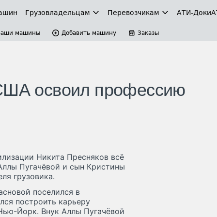
ашин
Грузовладельцам
Перевозчикам
АТИ-Доки
А
Ваши машины
Добавить машину
Заказы
 США освоил профессию
илизации Никита Пресняков всё
 Аллы Пугачёвой и сын Кристины
ля грузовика.
асновой поселился в
лся построить карьеру
Нью-Йорк. Внук Аллы Пугачёвой