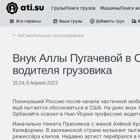
Грузы
Поиск грузов
Машины
Поиск м
Все сервисы
Ваши грузы
Добавить груз
← Автомобильные грузоперевозки
Внук Аллы Пугачевой в
водителя грузовика
15:34, 8 Апреля 2023
Покинувший Россию после начала частичной моб
ещё пытается обосноваться в США. На днях внук
Орбакайте освоил в Нью-Йорке профессию водите
Изначально Никита Пресняков с женой Алёной Кр
Калифорнии. В заокеанской стране музыкант пыта
режиссёра клипов. Недавно артист перебрался в 