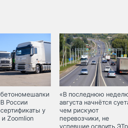
 бетономешалки
«В последнюю недел
 В России
августа начнётся суета
 сертификаты у
чем рискуют
 и Zoomlion
перевозчики, не
успевшие освоить ЭТ