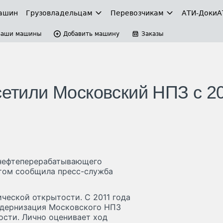
ашин
Грузовладельцам
Перевозчикам
АТИ-Доки
А
Ваши машины
Добавить машину
Заказы
сетили Московский НПЗ с 2
 нефтеперерабатывающего
 этом сообщила пресс-служба
еской открытости. С 2011 года
одернизация Московского НПЗ
сти. Лично оценивает ход