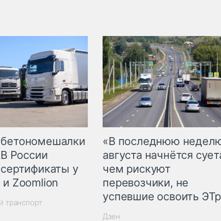
 бетономешалки
«В последнюю недел
 В России
августа начнётся суета
 сертификаты у
чем рискуют
 и Zoomlion
перевозчики, не
успевшие освоить ЭТ
й транспорт
Дзен