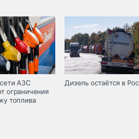
сети АЗС
Дизель остаётся в Ро
т ограничения
жу топлива