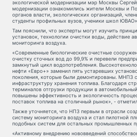
экологической модернизации мэр Москвы Сергей
модернизации ознакомились жители Москвы и По
органов власти, экологических организаций, чле
студенты профильных вузов, ученики школ ЮВАО»,
Там пояснили, что эксперты могут изучить принц
установок, технологии очистки воды, действие 
мониторинга воздуха.
«Современные биологические очистные сооружен
очистку сточных вод до 99,9% и перевели предпр
замкнутый цикл водопотребления. Высокотехнол
нефти «Евро+» заменил пять устаревших установ
поколения, которые были демонтированы. МНПЗ 
инфраструктуру хранения топлива. Благодаря ст
терминалов отгрузки продукции в автомобильны
повышены эффективность и экологичность процес
поставок топлива на столичный рынок», - отметил
Также уточняется, что НПЗ первым в отрасли со
систему мониторинга воздуха и стал пилотной п
подобных систем для остальных промышленных п
«Активному внедрению нововведений способство