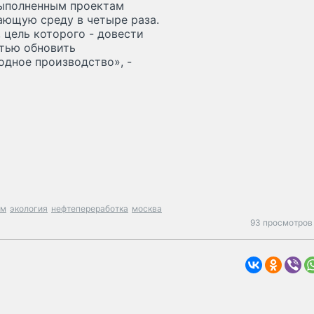
выполненным проектам
ающую среду в четыре раза.
 цель которого - довести
стью обновить
одное производство», -
зм
экология
нефтепереработка
москва
93 просмотров 