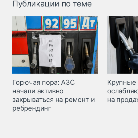
Публикации по теме
Горючая пора: АЗС
Крупные 
начали активно
ослабляю
закрываться на ремонт и
на прода
ребрендинг