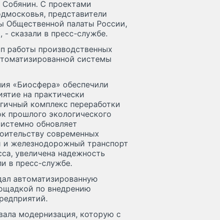
 Собянин. С проектами
дмосковья, представители
ны Общественной палаты России,
 - сказали в пресс-службе.
ип работы производственных
автоматизированной системы
ия «Биосфера» обеспечили
иятие на практически
огичный комплекс переработки
ок прошлого экологического
системно обновляет
роительству современных
й и железнодорожный транспорт
са, увеличена надежность
и в пресс-службе.
здал автоматизированную
лощадкой по внедрению
редприятий.
вала модернизация, которую с