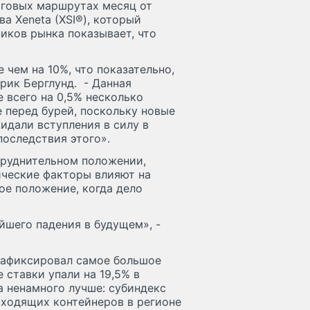
рговых маршрутах месяц от
а Xeneta (XSI®), который
ников рынка показывает, что
 чем на 10%, что показательно,
рик Берглунд. - Данная
 всего на 0,5% несколько
е перед бурей, поскольку новые
идали вступления в силу в
оследствия этого».
труднительном положении,
ические факторы влияют на
ое положение, когда дело
йшего падения в будущем», -
 зафиксировал самое большое
 ставки упали на 19,5% в
а ненамного лучше: субиндекс
исходящих контейнеров в регионе