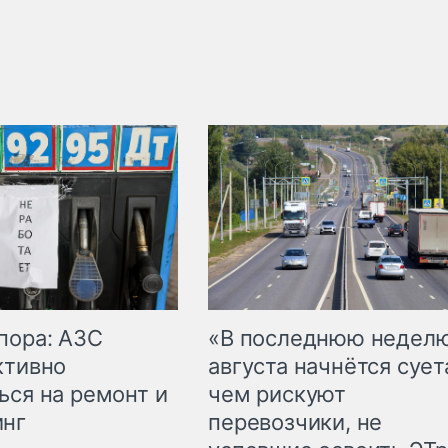
пора: АЗС
«В последнюю недел
ктивно
августа начнётся суета
ься на ремонт и
чем рискуют
инг
перевозчики, не