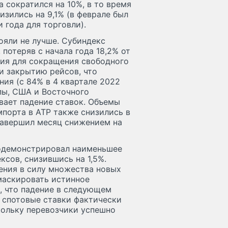
а сократился на 10%, в то время
изились на 9,1% (в феврале был
 года для торговли).
ояли не лучше. Субиндекс
 потеряв с начала года 18,2% от
лия для сокращения свободного
 и закрытию рейсов, что
ия (с 84% в 4 квартале 2022
опы, США и Восточного
вает падение ставок. Объемы
мпорта в АТР также снизились в
 завершил месяц снижением на
родемонстрировал наименьшее
ксов, снизившись на 1,5%.
ления в силу множества новых
маскировать истинное
, что падение в следующем
о спотовые ставки фактически
кольку перевозчики успешно