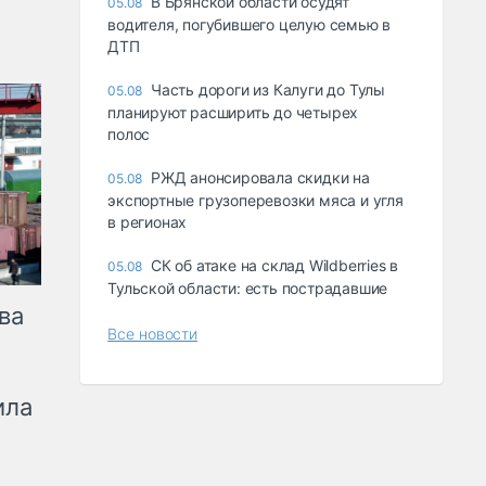
В Брянской области осудят
05.08
водителя, погубившего целую семью в
ДТП
Часть дороги из Калуги до Тулы
05.08
планируют расширить до четырех
полос
РЖД анонсировала скидки на
05.08
экспортные грузоперевозки мяса и угля
в регионах
СК об атаке на склад Wildberries в
05.08
Тульской области: есть пострадавшие
ва
Все новости
ила