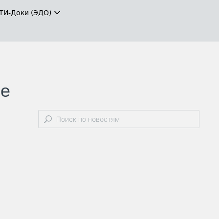
ТИ-Доки (ЭДО)
ые