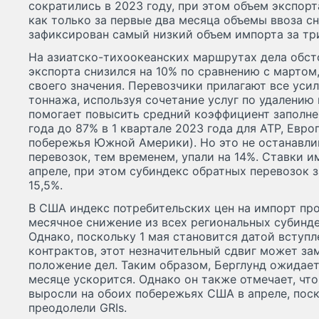
сократились в 2023 году, при этом объем экспорт
как только за первые два месяца объемы ввоза сн
зафиксирован самый низкий объем импорта за три
На азиатско-тихоокеанских маршрутах дела обст
экспорта снизился на 10% по сравнению с мартом,
своего значения. Перевозчики прилагают все уси
тоннажа, используя сочетание услуг по удалению
помогает повысить средний коэффициент заполнен
года до 87% в 1 квартале 2023 года для АТР, Евр
побережья Южной Америки). Но это не останавли
перевозок, тем временем, упали на 14%. Ставки и
апреле, при этом субиндекс обратных перевозок
15,5%.
В США индекс потребительских цен на импорт п
месячное снижение из всех региональных субинде
Однако, поскольку 1 мая становится датой вступ
контрактов, этот незначительный сдвиг может за
положение дел. Таким образом, Берглунд ожидает
месяце ускорится. Однако он также отмечает, чт
выросли на обоих побережьях США в апреле, пос
преодолели GRIs.