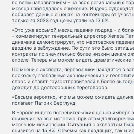
по всем направлениям – на всех региональных то
месяца наблюдалось снижение. Индекс судоходств
собирает данные о ценах на контейнеры от участ
только за 2023 год цены упали на 13,6%.
«Это уже восьмой месяц падения подряд - и более
- комментирует генеральный директор Xeneta Пат
динамика демонстрирует, что мартовское падение
вводило в заблуждение. По сути это было затишь
контракты по значительно более низким ценам ож
апреле. Теперь мы можем видеть драматические п
По мнению эксперта, перевозчики находятся в за
поскольку глобальные экономические и геополит
спрос и ставят грузоотправителей в более выгодн
доходит до долгосрочных переговоров.
«Весьма вероятно, что мы можем ожидать дальне
полагает Патрик Берглунд.
В Европе индекс потребительских цен на импорт
снижение за всю историю, при этом долгосрочные
месячном исчислении. Ситуация с экспортом был
снизился на 15,8%. Объемы как входящих, так и 