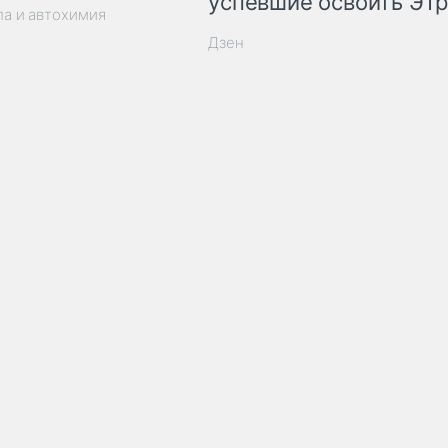
успевшие освоить ЭТ
ла и автохимия
Дзен