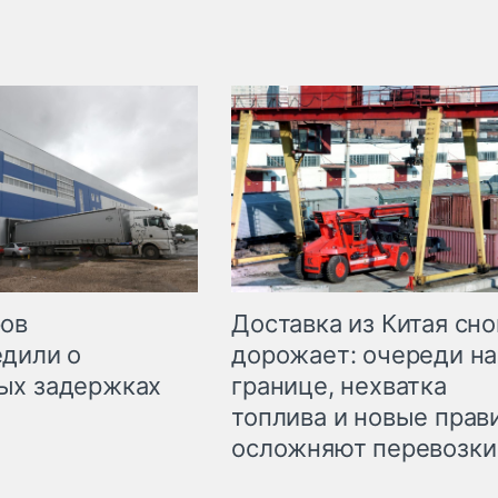
Доставка из Китая сно
ров
дорожает: очереди на
дили о
границе, нехватка
ых задержках
топлива и новые прав
осложняют перевозки