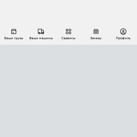
Ваши грузы
Ваши машины
Сервисы
Заказы
Профиль
АВТОМАТИЗАЦИЯ ПЕРЕВОЗОК
Площадки
Заказы
Торги
Тендеры
АТИ-Доки
GPS-мониторинг
АТИ Мессенджер
Цепочки грузов
API ATI.SU
ПОЛЕЗНОЕ
Расчет расстояний
БЕЗОПАСНОСТЬ
Академия ATI.SU
ATI.SU о безопасности
Звезды ATI.SU на вашем сайте