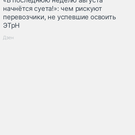
начнётся суета!»: чем рискуют
перевозчики, не успевшие освоить
ЭТрН
Дзен