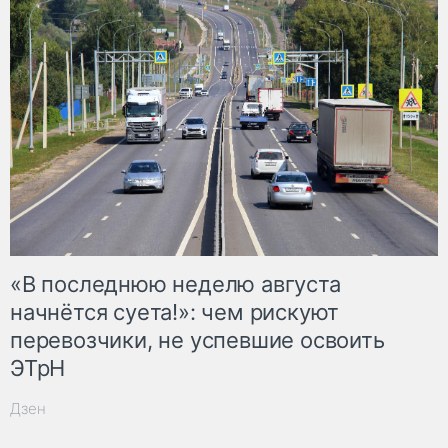
«В последнюю неделю августа
начнётся суета!»: чем рискуют
перевозчики, не успевшие освоить
ЭТрН
Дзен