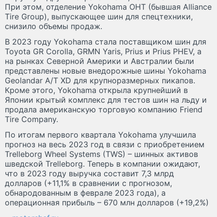
При этом, отделение Yokohama OHT (бывшая Alliance
Tire Group), выпускающее шин для спецтехники,
снизило объемы продаж.
В 2023 году Yokohama стала поставщиком шин для
Toyota GR Corolla, GRMN Yaris, Prius и Prius PHEV, а
на рынках Северной Америки и Австралии были
представлены новые внедорожные шины Yokohama
Geolandar A/T XD для крупноразмерных пикапов.
Кроме этого, Yokohama открыла крупнейший в
Японии крытый комплекс для тестов шин на льду и
продала американскую торговую компанию Friend
Tire Company.
По итогам первого квартала Yokohama улучшила
прогноз на весь 2023 год в связи с приобретением
Trelleborg Wheel Systems (TWS) – шинных активов
шведской Trelleborg. Теперь в компании ожидают,
что в 2023 году выручка составит 7,3 млрд
долларов (+11,1% в сравнении с прогнозом,
обнародованным в феврале 2023 года), а
операционная прибыль – 670 млн долларов (+19,2%)