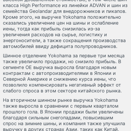
класса High Performance из линейки ADVAN и шин из
семейства Geolandar для внедорожников и пикапов.
Кроме этого, на выручке Yokohama положительно
сказались увеличение цен на шины и ослабление
иены, тогда как прибыль снизилась из-за
увеличения расходов на сырье, логистику и
энергоносители, а также сокращения производства
автомобилей ввиду дефицита полупроводников.
Шинное отделение Yokohama за первые три месяца
также увеличило продажи, но снизило прибыль. В
сегменте OE выручка выросла благодаря новым
контрактам с автопроизводителями в Японии и
Северной Америке и снижению курса иены, что
позволило компенсировать негативный эффект от
слабого спроса в этом секторе китайского рынка.
На вторичном шинном рынке выручка Yokohama
также выросла в сравнении с первым кварталом
прошлого гола. В Японии продажи были увеличены
благодаря сильным снегопадами, повысившим
спрос на зимние шины, и компания также улучшила
выручку в других странах Азии, таких как Китай.