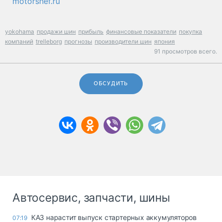
motorshef.ru
yokohama
продажи шин
прибыль
финансовые показатели
покупка
компаний
trelleborg
прогнозы
производители шин
япония
91 просмотров всего.
ОБСУДИТЬ
Автосервис, запчасти, шины
КАЗ нарастит выпуск стартерных аккумуляторов
07:19