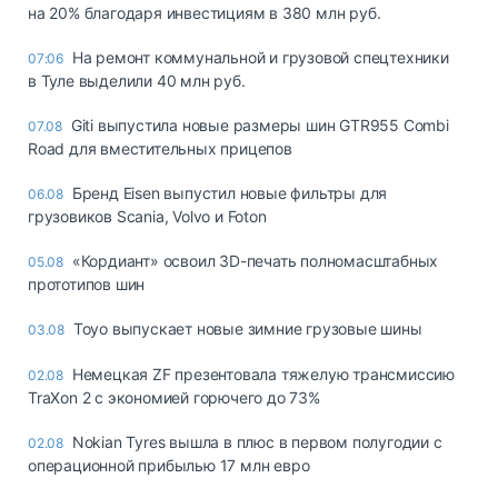
на 20% благодаря инвестициям в 380 млн руб.
На ремонт коммунальной и грузовой спецтехники
07:06
в Туле выделили 40 млн руб.
Giti выпустила новые размеры шин GTR955 Combi
07.08
Road для вместительных прицепов
Бренд Eisen выпустил новые фильтры для
06.08
грузовиков Scania, Volvo и Foton
«Кордиант» освоил 3D-печать полномасштабных
05.08
прототипов шин
Toyo выпускает новые зимние грузовые шины
03.08
Немецкая ZF презентовала тяжелую трансмиссию
02.08
TraXon 2 с экономией горючего до 73%
Nokian Tyres вышла в плюс в первом полугодии с
02.08
операционной прибылью 17 млн евро