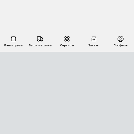
Ваши грузы
Ваши машины
Сервисы
Заказы
Профиль
АВТОМАТИЗАЦИЯ ПЕРЕВОЗОК
Площадки
Заказы
Торги
Тендеры
АТИ-Доки
GPS-мониторинг
АТИ Мессенджер
Цепочки грузов
API ATI.SU
ПОЛЕЗНОЕ
Расчет расстояний
БЕЗОПАСНОСТЬ
Академия ATI.SU