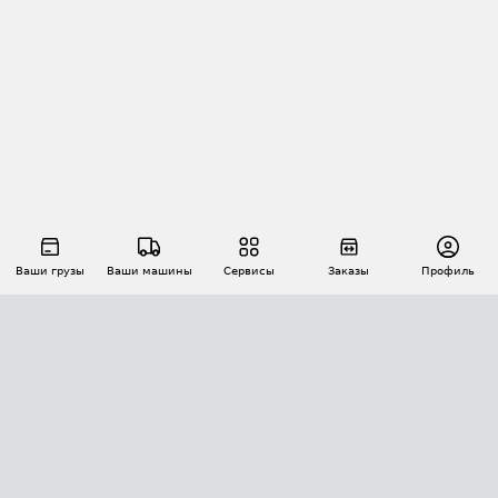
Ваши грузы
Ваши машины
Сервисы
Заказы
Профиль
АВТОМАТИЗАЦИЯ ПЕРЕВОЗОК
Площадки
Заказы
Торги
Тендеры
АТИ-Доки
GPS-мониторинг
АТИ Мессенджер
Цепочки грузов
API ATI.SU