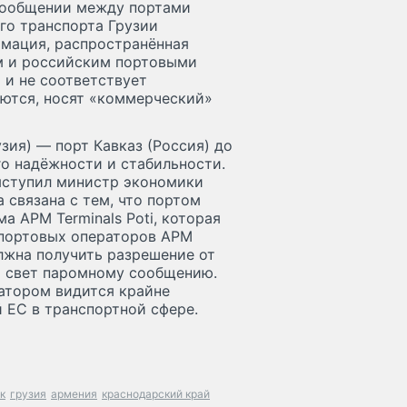
сообщении между портами
го транспорта Грузии
рмация, распространëнная
м и российским портовыми
 и не соответствует
яются, носят «коммерческий»
ия) — порт Кавказ (Россия) до
его надëжности и стабильности.
ыступил министр экономики
 связана с тем, что портом
 APM Terminals Poti, которая
 портовых операторов APM
олжна получить разрешение от
й свет паромному сообщению.
атором видится крайне
 ЕС в транспортной сфере.
к
грузия
армения
краснодарский край