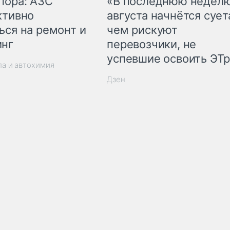
пора: АЗС
«В последнюю недел
ктивно
августа начнётся суета
ься на ремонт и
чем рискуют
инг
перевозчики, не
успевшие освоить ЭТ
ла и автохимия
Дзен