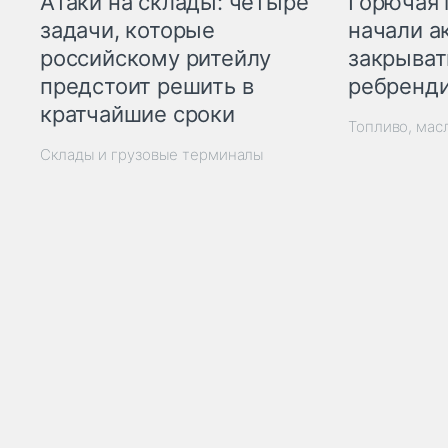
Горючая 
Атаки на склады: четыре
начали а
задачи, которые
закрыват
российскому ритейлу
ребренд
предстоит решить в
кратчайшие сроки
Топливо, мас
Склады и грузовые терминалы