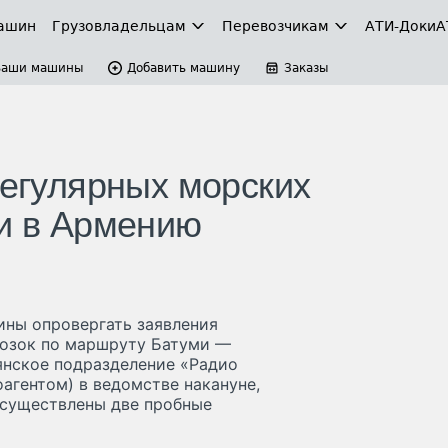
ашин
Грузовладельцам
Перевозчикам
АТИ-Доки
А
Ваши машины
Добавить машину
Заказы
регулярных морских
ии в Армению
ины опровергать заявления
возок по маршруту Батуми —
янское подразделение «Радио
агентом) в ведомстве накануне,
осуществлены две пробные