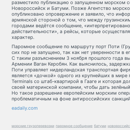
разместило публикацию о запущенном морском 
Новороссийск и Батуми. Позже Агентство морско
опубликовано опровержение и заявило, что инфо
армянской стороной о том, что между грузински
городами ведëтся сообщение, «интерпретировано
действительности», а рейсы, которые осуществл
характер.
Паромное сообщение по маршруту порт Поти (Груз
сих пор не запущено, так как нет уверенности в 
С таким разъяснением 3 ноября прошлого года в
Армении Ваган Керобян. Как выяснилось, задержка
Поти управляет нидерландская транспортная фирма
является «дочкой» одного из крупнейших в мире
Terminals со штаб-квартирой в Гааге и которая д
своей материнской компании, чтобы дать зелёны
Но такое разрешение европейским морским опер
проблематичным на фоне антироссийских санкций
eadaily.com
морские грузоперевозки
паромное сообщение
батуми
новороссийс