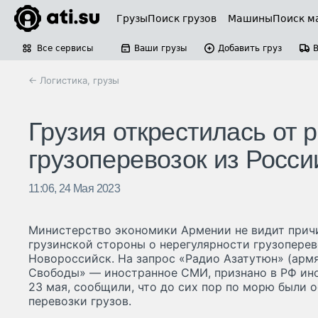
Грузы
Поиск грузов
Машины
Поиск м
Все сервисы
Ваши грузы
Добавить груз
← Логистика, грузы
Грузия открестилась от 
грузоперевозок из Росс
11:06, 24 Мая 2023
Министерство экономики Армении не видит прич
грузинской стороны о нерегулярности грузопере
Новороссийск. На запрос «Радио Азатутюн» (арм
Свободы» — иностранное СМИ, признано в РФ ино
23 мая, сообщили, что до сих пор по морю были 
перевозки грузов.