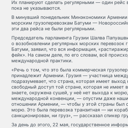
Их планируют сделать регулярными — один рейс 
пока не указываются.
В минувший понедельник Минэкономики Армении 
морским грузоперевозкам Батуми — Новороссийск.
эти два рейса не были регулярными.
Председатель парламента Грузии Шалва Папуашв
о возобновлении регулярных морских перевозок 
Батуми, заявил, что вся информация, «растиражи
фейк». На самом деле, по его словам, всë происхо
международной практики.
«Речь о том, что это была коммерческая грузопе
принадлежит Армении. Грузия — участница межд
подразумевает, что страна, которая имеет выход 
свободный доступ той стране, которая не имеет 
знаете, окружена сушей, у неë нет выхода к морю,
международной конвенции, — опустим даже наши
отношении Армении, — чтобы у этой страны был 
морю. Это была перевозка транзитная — ни кора
санкционирован, ни груз», — рассказал спикер гр
За день до этого, 22 мая, государственное инфо