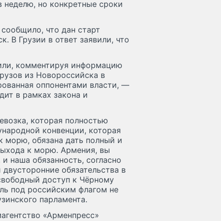
в неделю, но конкретные сроки
сообщило, что дан старт
 В Грузии в ответ заявили, что
или, комментируя информацию
грузов из Новороссийска в
рованная оппонентами власти, —
дит в рамках закона и
ревозка, которая полностью
ународной конвенции, которая
к морю, обязана дать полный и
выхода к морю. Армения, вы
 и наша обязанность, согласно
 двусторонние обязательства в
свободный доступ к Чëрному
бль под российским флагом не
узинского парламента.
рмагентство «Арменпресс»