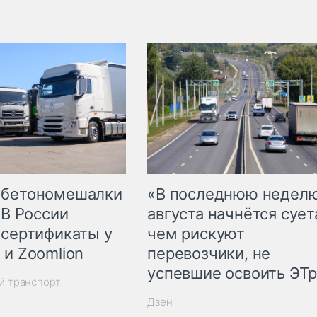
 бетономешалки
«В последнюю недел
 В России
августа начнётся суета
 сертификаты у
чем рискуют
 и Zoomlion
перевозчики, не
успевшие освоить ЭТ
й транспорт
Дзен