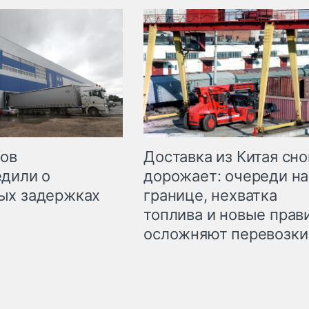
Доставка из Китая сно
ров
дорожает: очереди на
дили о
границе, нехватка
ых задержках
топлива и новые прав
осложняют перевозки