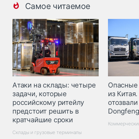
Самое читаемое
Опасные
Атаки на склады: четыре
из Китая.
задачи, которые
отозвали
российскому ритейлу
Dongfeng
предстоит решить в
кратчайшие сроки
Коммерчески
Склады и грузовые терминалы