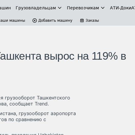
ашин
Грузовладельцам
Перевозчикам
АТИ-Доки
А
Ваши машины
Добавить машину
Заказы
Ташкента вырос на 119% в
ся грузооборот Ташкентского
а, сообщает Trend.
истана, грузооборот аэропорта
тов по сравнению с