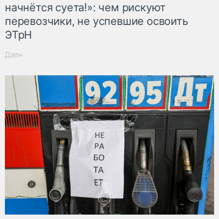
начнётся суета!»: чем рискуют
перевозчики, не успевшие освоить
ЭТрН
Дзен