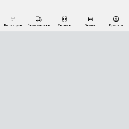
Ваши грузы
Ваши машины
Сервисы
Заказы
Профиль
АВТОМАТИЗАЦИЯ ПЕРЕВОЗОК
Площадки
Заказы
Торги
Тендеры
АТИ-Доки
GPS-мониторинг
АТИ Мессенджер
Цепочки грузов
API ATI.SU
ПОЛЕЗНОЕ
Расчет расстояний
БЕЗОПАСНОСТЬ
Академия ATI.SU
ATI.SU о безопасности
Звезды ATI.SU на вашем сайте
КОНТАКТЫ И ТАРИФЫ
Памятка по проверке контрагентов
Индекс ATI.SU FTL РФ