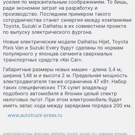
усилия по меркантильным соображениям. То бишь,
ради экономии затрат на разработку и
производство. Последним примером такого
сотрудничества станет синергия между компаниями
Toyota, Suzuki и Daihatsu в их совместном проекте
по выпуску электрического фургона.
Новые электрические модели Daihatsu Hijet, Toyota
Pixis Van и Suzuki Every будут сделаны по нормам
популярного у японцев сегмента сверхмалых
транспортных средств «Kei Car».
Габаритные размеры новых машин - длина 3,4 м,
ширина 1,48 м и высота 2 м. Предельная мощность
электродвигателя также ограничена 47 кВт. Набор
таких специфических ТТХ сулит владельцу
подобного автомобиля в Японии целый спектр
налоговых льгот. При этом электромобиль будет
иметь запас хода между зарядками порядка 200 км.
www.autotruck-press.ru
электрофургоны
фургоны
daihatsu
toyota
suzuki
lcv
новинки
япония