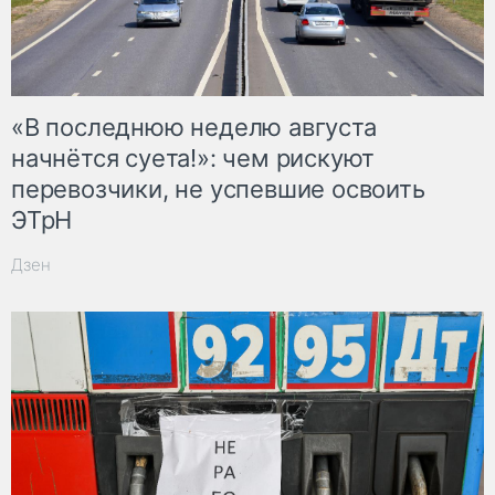
«В последнюю неделю августа
начнётся суета!»: чем рискуют
перевозчики, не успевшие освоить
ЭТрН
Дзен