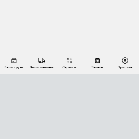
Ваши грузы
Ваши машины
Сервисы
Заказы
Профиль
АВТОМАТИЗАЦИЯ ПЕРЕВОЗОК
Площадки
Заказы
Торги
Тендеры
АТИ-Доки
GPS-мониторинг
АТИ Мессенджер
Цепочки грузов
API ATI.SU