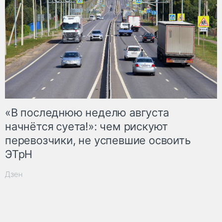
«В последнюю неделю августа
начнётся суета!»: чем рискуют
перевозчики, не успевшие освоить
ЭТрН
Дзен