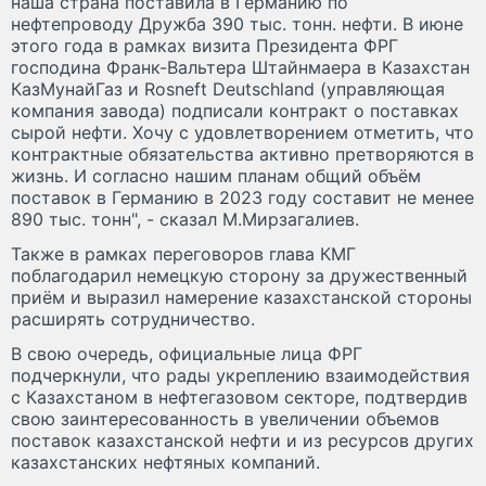
наша страна поставила в Германию по
нефтепроводу Дружба 390 тыс. тонн. нефти. В июне
этого года в рамках визита Президента ФРГ
господина Франк-Вальтера Штайнмаера в Казахстан
КазМунайГаз и Rosneft Deutschland (управляющая
компания завода) подписали контракт о поставках
сырой нефти. Хочу с удовлетворением отметить, что
контрактные обязательства активно претворяются в
жизнь. И согласно нашим планам общий объём
поставок в Германию в 2023 году составит не менее
890 тыс. тонн", - сказал М.Мирзагалиев.
Также в рамках переговоров глава КМГ
поблагодарил немецкую сторону за дружественный
приём и выразил намерение казахстанской стороны
расширять сотрудничество.
В свою очередь, официальные лица ФРГ
подчеркнули, что рады укреплению взаимодействия
с Казахстаном в нефтегазовом секторе, подтвердив
свою заинтересованность в увеличении объемов
поставок казахстанской нефти и из ресурсов других
казахстанских нефтяных компаний.