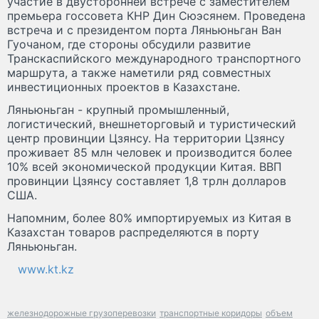
участие в двусторонней встрече с заместителем
премьера госсовета КНР Дин Сюэсянем. Проведена
встреча и с президентом порта Ляньюньган Ван
Гуочаном, где стороны обсудили развитие
Транскаспийского международного транспортного
маршрута, а также наметили ряд совместных
инвестиционных проектов в Казахстане.
Ляньюньган - крупный промышленный,
логистический, внешнеторговый и туристический
центр провинции Цзянсу. На территории Цзянсу
проживает 85 млн человек и производится более
10% всей экономической продукции Китая. ВВП
провинции Цзянсу составляет 1,8 трлн долларов
США.
Напомним, более 80% импортируемых из Китая в
Казахстан товаров распределяются в порту
Ляньюньган.
www.kt.kz
железнодорожные грузоперевозки
транспортные коридоры
объем