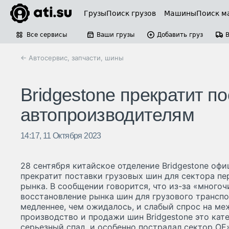
Грузы
Поиск грузов
Машины
Поиск м
Все сервисы
Ваши грузы
Добавить груз
← Автосервис, запчасти, шины
Bridgestone прекратит п
автопроизводителям
14:17, 11 Октября 2023
28 сентября китайское отделение Bridgestone оф
прекратит поставки грузовых шин для сектора п
рынка. В сообщении говорится, что из-за «многоч
восстановление рынка шин для грузового транспо
медленнее, чем ожидалось, и слабый спрос на м
производство и продажи шин Bridgestone это кат
серьезный спад, и особенно пострадал сектор OE»