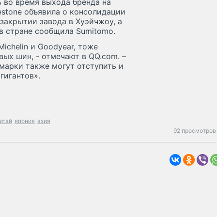
 во время выхода бренда на
estone объявила о консолидации
 закрытии завода в Хуэйчжоу, а
 в стране сообщила Sumitomo.
ichelin и Goodyear, тоже
ых шин, - отмечают в QQ.com. –
 марки также могут отступить и
гигантов».
итай
япония
азия
92 просмотров 