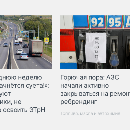
Горючая пора: АЗС
еднюю неделю
начали активно
ачнётся суета!»:
закрываться на ремон
куют
ребрендинг
ики, не
 освоить ЭТрН
Топливо, масла и автохимия