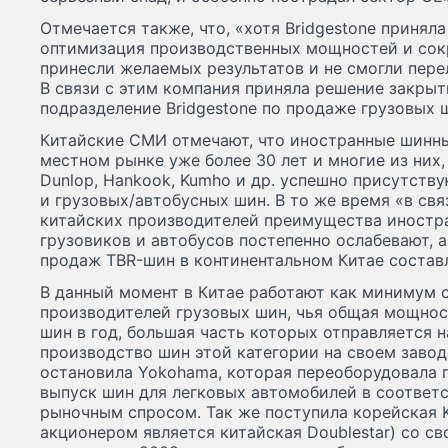
Отмечается также, что, «хотя Bridgestone приняла
оптимизация производственных мощностей и сокр
принесли желаемых результатов и не смогли пер
В связи с этим компания приняла решение закрыт
подразделение Bridgestone по продаже грузовых ш
Китайские СМИ отмечают, что иностранные шинн
местном рынке уже более 30 лет и многие из них, т
Dunlop, Hankook, Kumho и др. успешно присутству
и грузовых/автобусных шин. В то же время «в свя
китайских производителей преимущества иностра
грузовиков и автобусов постепенно ослабевают, 
продаж TBR-шин в континентальном Китае составл
В данный момент в Китае работают как минимум 
производителей грузовых шин, чья общая мощнос
шин в год, большая часть которых отправляется на
производство шин этой категории на своем завод
остановила Yokohama, которая переоборудовала п
выпуск шин для легковых автомобилей в соотве
рыночным спросом. Так же поступила корейская
акционером является китайская Doublestar) со св