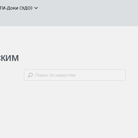
ТИ-Доки (ЭДО)
ским