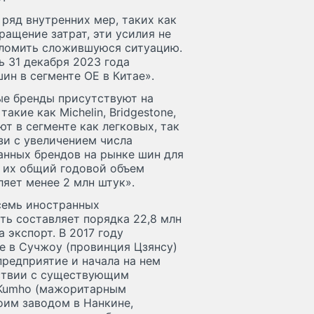
 ряд внутренних мер, таких как
ащение затрат, эти усилия не
еломить сложившуюся ситуацию.
ь 31 декабря 2023 года
ин в сегменте OE в Китае».
ые бренды присутствуют на
акие как Michelin, Bridgestone,
ют в сегменте как легковых, так
зи с увеличением числа
нных брендов на рынке шин для
а их общий годовой объем
яет менее 2 млн штук».
семь иностранных
ть составляет порядка 22,8 млн
 экспорт. В 2017 году
е в Сучжоу (провинция Цзянсу)
редприятие и начала на нем
тствии с существующим
 Kumho (мажоритарным
оим заводом в Нанкине,