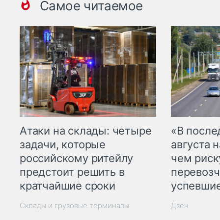
Самое читаемое
Атаки на склады: четыре
«В посл
задачи, которые
августа н
российскому ритейлу
чем рис
предстоит решить в
перевозч
кратчайшие сроки
успевшие
Склады и грузовые терминалы
Дзен