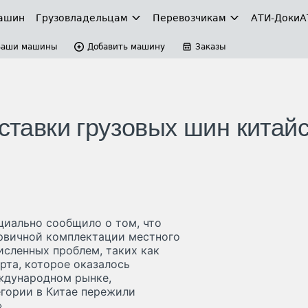
ашин
Грузовладельцам
Перевозчикам
АТИ-Доки
А
Ваши машины
Добавить машину
Заказы
оставки грузовых шин китай
ициально сообщило о том, что
ервичной комплектации местного
исленных проблем, таких как
рта, которое оказалось
еждународном рынке,
егории в Китае пережили
.