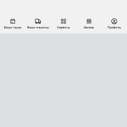
Ваши грузы
Ваши машины
Сервисы
Заказы
Профиль
АВТОМАТИЗАЦИЯ ПЕРЕВОЗОК
Площадки
Заказы
Торги
Тендеры
АТИ-Доки
GPS-мониторинг
АТИ Мессенджер
Цепочки грузов
API ATI.SU
ПОЛЕЗНОЕ
Расчет расстояний
БЕЗОПАСНОСТЬ
Академия ATI.SU
ATI.SU о безопасности
Звезды ATI.SU на вашем сайте
КОНТАКТЫ И ТАРИФЫ
Памятка по проверке контрагентов
Индекс ATI.SU FTL РФ