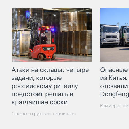
Опасные
Атаки на склады: четыре
из Китая.
задачи, которые
отозвали
российскому ритейлу
Dongfeng
предстоит решить в
кратчайшие сроки
Коммерчески
Склады и грузовые терминалы