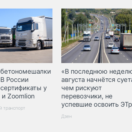
 бетономешалки
«В последнюю недел
 В России
августа начнётся суета
 сертификаты у
чем рискуют
 и Zoomlion
перевозчики, не
успевшие освоить ЭТ
й транспорт
Дзен