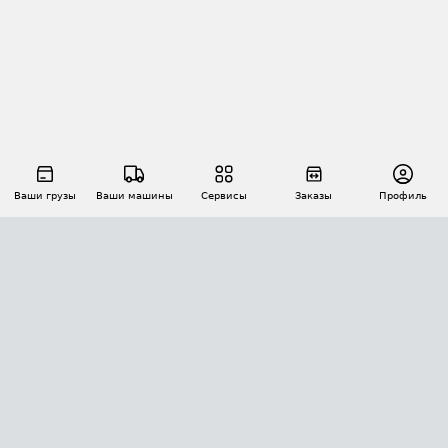
Ваши грузы
Ваши машины
Сервисы
Заказы
Профиль
АВТОМАТИЗАЦИЯ ПЕРЕВОЗОК
Площадки
Заказы
Торги
Тендеры
АТИ-Доки
GPS-мониторинг
АТИ Мессенджер
Цепочки грузов
API ATI.SU
ПОЛЕЗНОЕ