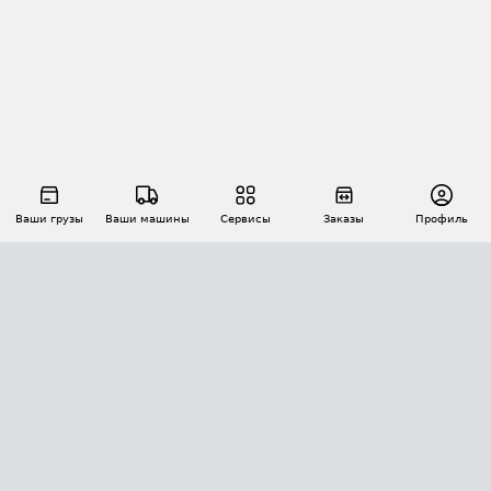
Ваши грузы
Ваши машины
Сервисы
Заказы
Профиль
АВТОМАТИЗАЦИЯ ПЕРЕВОЗОК
Площадки
Заказы
Торги
Тендеры
АТИ-Доки
GPS-мониторинг
АТИ Мессенджер
Цепочки грузов
API ATI.SU
ПОЛЕЗНОЕ