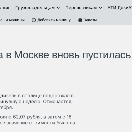
ашин
Грузовладельцам
Перевозчикам
АТИ-Доки
А
Ваши машины
Добавить машину
Заказы
 в Москве вновь пустилась
 дизель в столице подорожал в
 минувшую неделю. Отмечается,
тября.
ило 62,07 рубля, а затем с 16
нее значение стоимости было на