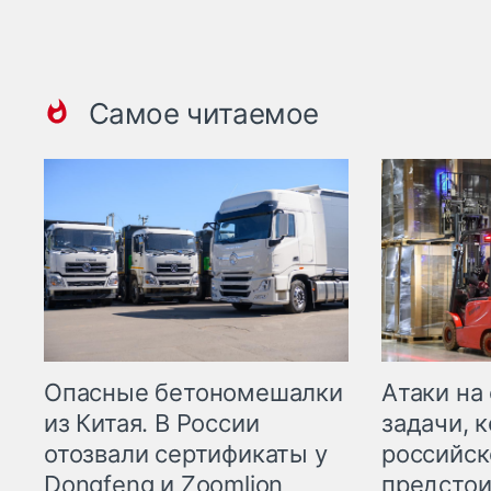
Самое читаемое
Опасные бетономешалки
Атаки на
из Китая. В России
задачи, 
отозвали сертификаты у
российск
Dongfeng и Zoomlion
предстои