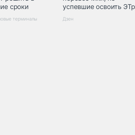
ие сроки
успевшие освоить ЭТ
зовые терминалы
Дзен