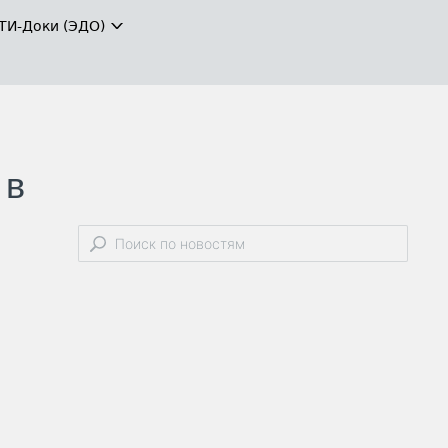
ТИ-Доки (ЭДО)
 в