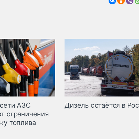
сети АЗС
Дизель остаётся в Ро
т ограничения
жу топлива