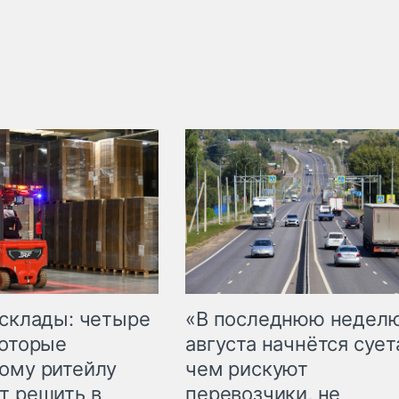
 склады: четыре
«В последнюю недел
которые
августа начнётся суета
ому ритейлу
чем рискуют
т решить в
перевозчики, не