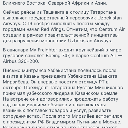
Ближнего Востока, Северной Африки и Азии.
Сейчас рейсы из Ташкента в столицу Татарстана
выполняет государственный перевозчик Uzbekistan
Airways. С 16 ноября выполнять полеты между
городами начал Red Wings. Отметим, что Centrum Air
создали в рамках правительственной инициативы
для разрушения монополии Uzbekistan Airways.
В авиапарк My Freighter входит крупнейший в мире
грузовой самолет Boeing 747, в парке Centrum Air —
Airbus 320−200.
Письмо минтранса Узбекистана появилось после
визита в Казань президента Узбекистана Шавката
Мирзиёева. Он впервые посетил столицу РТ в
октябре. Президент Татарстана Рустам Минниханов
принимал узбекского лидера в Казанском кремле.
На встрече они договорились продолжать работу
над наращиванием объемов и номенклатуры
взаимных поставок товаров и услуг, развивать
сотрудничество. После этого Мирзиёев встретился
с президентом РФ Владимиром Путиным в Москве.
Российский лидер отмечал, что Татарстан может