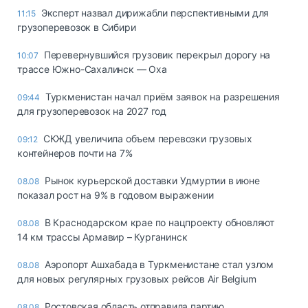
Эксперт назвал дирижабли перспективными для
11:15
грузоперевозок в Сибири
Перевернувшийся грузовик перекрыл дорогу на
10:07
трассе Южно-Сахалинск — Оха
Туркменистан начал приём заявок на разрешения
09:44
для грузоперевозок на 2027 год
СКЖД увеличила объем перевозки грузовых
09:12
контейнеров почти на 7%
Рынок курьерской доставки Удмуртии в июне
08.08
показал рост на 9% в годовом выражении
В Краснодарском крае по нацпроекту обновляют
08.08
14 км трассы Армавир – Курганинск
Аэропорт Ашхабада в Туркменистане стал узлом
08.08
для новых регулярных грузовых рейсов Air Belgium
Ростовская область отправила партию
08.08