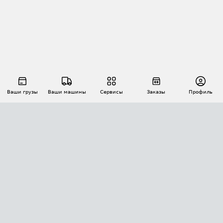
Ваши грузы
Ваши машины
Сервисы
Заказы
Профиль
АВТОМАТИЗАЦИЯ ПЕРЕВОЗОК
Площадки
Заказы
Торги
Тендеры
АТИ-Доки
GPS-мониторинг
АТИ Мессенджер
Цепочки грузов
API ATI.SU
ПОЛЕЗНОЕ