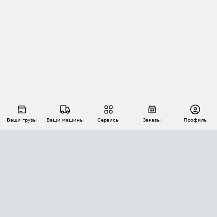
Ваши грузы
Ваши машины
Сервисы
Заказы
Профиль
АВТОМАТИЗАЦИЯ ПЕРЕВОЗОК
Площадки
Заказы
Торги
Тендеры
АТИ-Доки
GPS-мониторинг
АТИ Мессенджер
Цепочки грузов
API ATI.SU