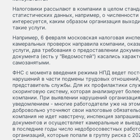
Налоговики рассылают в компании в целом станд
статистических данных, например, о численност
интересуется, каким образом организация выход
такие услуги.
Например, 6 февраля московская налоговая инспе
камеральных проверок направила компании, ока
услуги, два требования о предоставлении докуме
документа (есть у "Ведомостей") касались харак
самозанятыми.
ФНС с момента введения режима НПД ведет пост
нарушений в части подмены трудовых отношений
представитель службы. Для их профилактики слу
скоринговую систему, которая анализирует боле
компании. При выявлении нарушений организация
уведомлением - многие работодатели уже на этом
добровольно уточняют свои налоговые обязательс
компания не идет навстречу, инспекция запрашив
документов и осуществляет камеральные и выез
в последние годы число недобросовестных работ
организаций, которые попали в группу риска с 2020