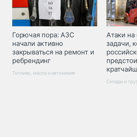
Горючая пора: АЗС
Атаки на
начали активно
задачи, 
закрываться на ремонт и
российск
ребрендинг
предстои
кратчайш
Топливо, масла и автохимия
Склады и гру