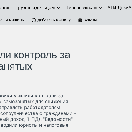
ашин
Грузовладельцам
Перевозчикам
АТИ-Доки
А
Ваши машины
Добавить машину
Заказы
ли контроль за
анятых
говики усилили контроль за
м самозанятых для снижения
направлять работодателям
 сотрудничества с гражданами -
ный доход (НПД). "Ведомости"
вердили юристы и налоговые